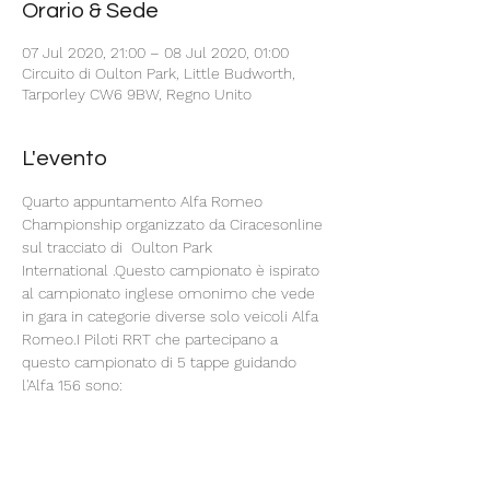
Orario & Sede
07 Jul 2020, 21:00 – 08 Jul 2020, 01:00
Circuito di Oulton Park, Little Budworth,
Tarporley CW6 9BW, Regno Unito
L'evento
Quarto appuntamento Alfa Romeo 
Championship organizzato da Ciracesonline 
sul tracciato di  Oulton Park 
International .Questo campionato è ispirato 
al campionato inglese omonimo che vede 
in gara in categorie diverse solo veicoli Alfa 
Romeo.I Piloti RRT che partecipano a 
questo campionato di 5 tappe guidando 
l'Alfa 156 sono:
Claudio Cecalupo
Luigi Del Vecchio
Costanzo Matteo
Festari Diego