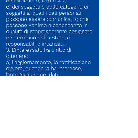
dell'articolo 5, comma 2;
e) dei soggetti o delle categorie di
soggetti ai quali i dati personali
possono essere comunicati o che
possono venirne a conoscenza in
qualità di rappresentante designato
nel territorio dello Stato, di
responsabili o incaricati.
3. L'interessato ha diritto di
ottenere:
a) l'aggiornamento, la rettificazione
ovvero, quando vi ha interesse,
l'integrazione dei dati;
b) la cancellazione, la
trasformazione in forma anonima o
il blocco dei dati trattati in
violazione di legge, compresi quelli
di cui non è necessaria la
conservazione in relazione agli
scopi per i quali i dati sono stati
raccolti o successivamente trattati;
c) l'attestazione che le operazioni
di cui alle lettere a) e b) sono state