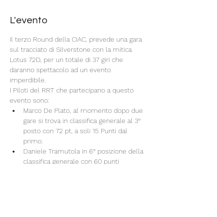
L'evento
Il terzo Round della CIAC, prevede una gara 
sul tracciato di Silverstone con la mitica 
Lotus 72D, per un totale di 37 giri che 
daranno spettacolo ad un evento 
imperdibile.
I Piloti del RRT che partecipano a questo 
evento sono:
Marco De Plato, al momento dopo due 
gare si trova in classifica generale al 3° 
posto con 72 pt, a soli 15 Punti dal 
primo.
Daniele Tramutola in 6° posizione della 
classifica generale con 60 punti
Claudio Cecalupo che nonostante ha 
partecipato solo ad un round con 36 
punti detiene la 12° posizione 
Alessandro Focher, anche lui con una 
unica partecipazione e 34 punti si 