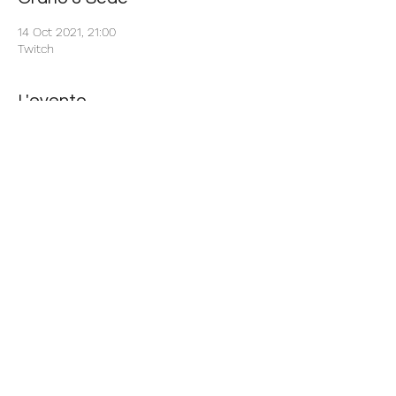
14 Oct 2021, 21:00
Twitch
L'evento
Ecco in copertina i prossimi eventi a cui 
partecipa il RRT
Condividi questo evento
Modulo di iscrizione