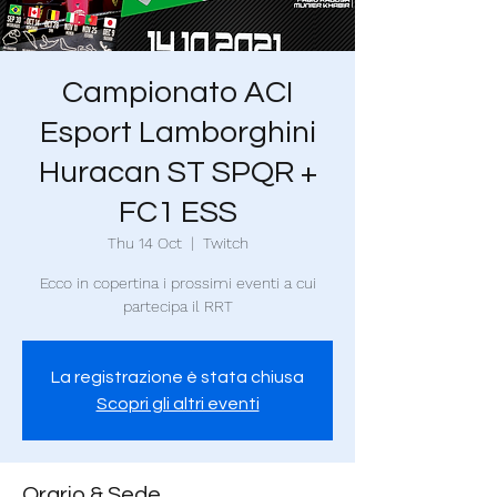
Campionato ACI
Esport Lamborghini
Huracan ST SPQR +
FC1 ESS
Thu 14 Oct
  |  
Twitch
Ecco in copertina i prossimi eventi a cui
partecipa il RRT
La registrazione è stata chiusa
Scopri gli altri eventi
Orario & Sede