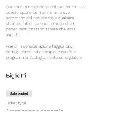
Questa è la descrizione del tuo evento. Usa
questo spazio per fornire un breve
sommario del tuo evento e qualsiasi
ulteriore informazione in modo che i
partecipanti possano sapere che cosa li
aspetta.
Prendi in considerazione l'aggiunta di
dettagli come, ad esempio, cosa c'è in
programma, l'abbigliamento consigliato e
altre informazioni rilevanti che possano
essere d'aiuto agli ospiti. Per gli speaker che
saranno presenti all'evento, questa è
Biglietti
un'ottima opportunità per descrivere gli
argomenti trattati o includere una breve
biografia. Se l'evento è concepito per
Sale ended
un'audience specifica, assicurati di farlo noto
qui.
Ticket type
Ammissione generale
Questa è la tua opportunità per emozionare
i tuoi potenziali partecipanti, perciò non aver
Price
paura di mostrare la tua personalità e il tuo
€25.00
entusiasmo! Incoraggia i visitatori a