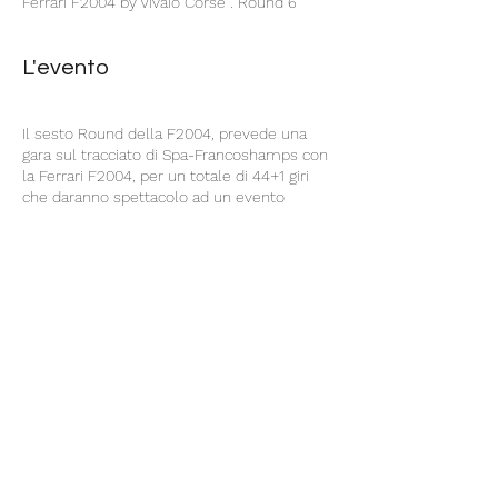
Ferrari F2004 by Vivaio Corse . Round 6
L'evento
Il sesto Round della F2004, prevede una
gara sul tracciato di Spa-Francoshamps con
la Ferrari F2004, per un totale di 44+1 giri
che daranno spettacolo ad un evento
imperdibile.
I Piloti del RRT che partecipano a questo
evento sono:
Andrea Benedetti, che è in comando
alla classifica Piloti
Giuseppe Virzì in 4° Posizione
Giulio De Andreis 15° Posizione
Condividi questo evento
Claudio Cecalupo 18° Posizione
I due Team RRT iscritti sono in 2° e 4°
posizione della Classifica Team
Ti aspettiamo sul social
Twitch
per vedere
la gara dal camera car dei nostri piloti,